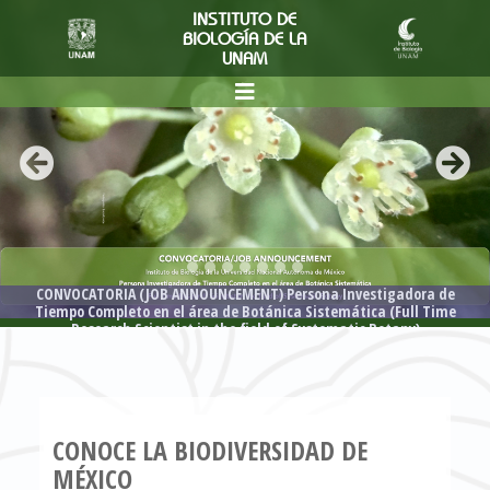
INSTITUTO DE
BIOLOGÍA DE LA
UNAM
Siguie
CONVOCATORIA (JOB ANNOUNCEMENT) Persona Investigadora de
Tiempo Completo en el área de Botánica Sistemática (Full Time
Research Scientist in the field of Systematic Botany)
CONOCE LA BIODIVERSIDAD DE
MÉXICO