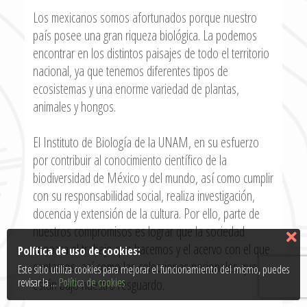
Los mexicanos somos afortunados porque nuestro
país posee una gran riqueza biológica. La podemos
encontrar en los distintos paisajes de todo el territorio
nacional, ya que tenemos diferentes tipos de
ecosistemas y una enorme variedad de plantas,
animales y hongos.
El Instituto de Biología de la UNAM, en su esfuerzo
por contribuir al conocimiento científico de la
biodiversidad de México y del mundo, así como cumplir
con su responsabilidad social, realiza investigación,
docencia y extensión de la cultura. Por ello, parte de
nuestros compromisos es lograr que la sociedad
conozca el trabajo que hacemos y el acervo con el que
Política de uso de cookies:
contamos, así como las colecciones nacionales que
Este sitio utiliza cookies para mejorar el funcionamiento del mismo, puedes
revisar la ...
Política de cookies
están bajo nuestro resguardo.