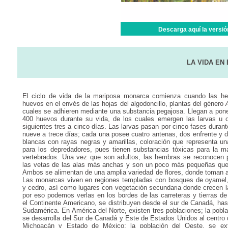
Descarga aquí la versión
LA VIDA EN
El ciclo de vida de la mariposa monarca comienza cuando las h
huevos en el envés de las hojas del algodoncillo, plantas del género
cuales se adhieren mediante una substancia pegajosa. Llegan a pone
400 huevos durante su vida, de los cuales emergen las larvas u 
siguientes tres a cinco días. Las larvas pasan por cinco fases duran
nueve a trece días; cada una posee cuatro antenas, dos enfrente y d
blancas con rayas negras y amarillas, coloración que representa un
para los depredadores, pues tienen substancias tóxicas para la m
vertebrados. Una vez que son adultos, las hembras se reconocen 
las vetas de las alas más anchas y son un poco más pequeñas qu
Ambos se alimentan de una amplia variedad de flores, donde toman a
Las monarcas viven en regiones templadas con bosques de oyamel,
y cedro, así como lugares con vegetación secundaria donde crecen l
por eso podemos verlas en los bordes de las carreteras y tierras de
el Continente Americano, se distribuyen desde el sur de Canadá, hast
Sudamérica. En América del Norte, existen tres poblaciones; la pobla
se desarrolla del Sur de Canadá y Este de Estados Unidos al centro
Michoacán y Estado de México; la población del Oeste, se ex