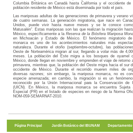
Columbia Británica en Canadá hasta California y el occidente de
población residente de México está diseminada por todo el país.
Las mariposas adultas de las generaciones de primavera y verano vi
de cuatro semanas. La generación migratoria, que nace en Cana
Unidos, puede vivir hasta nueve meses y se le conoce como
Matusalén”. Estas mariposas son las que realizan la migración hasta
México, específicamente a la
Reserva de la Biósfera Mariposa Mon
en Michoacán y Estado de México. El fenómeno migratorio de
monarca es uno de los acontecimientos naturales más espectac
naturaleza. Durante el otoño (septiembre-octubre), las poblacion
Oeste de Norteamérica migran al sur, llegando a volar más de 4,0
meses. La población del Este migra a los bosques de oyamel d
México, donde llegan en noviembre y emprenden el viaje de retorno a 
primavera, mientras que, la población del Oeste migra hacia el sur d
occidente de México. Durante el recorrido mueren miles de or
diversas razones; sin embargo, la mariposa monarca, no es con
especie amenazada; en cambio, la migración si es un fenómen
reconocido por la Unión Internacional para la Conservación de 
(UICN). En México, la mariposa monarca se encuentra Sujeta 
Especial (PR) en el listado de especies en riesgo de la Norma Ofi
NOM-059-SEMARNAT-2010.
Página Principal
Jardín Botánico del IBUNAM
Departamento 