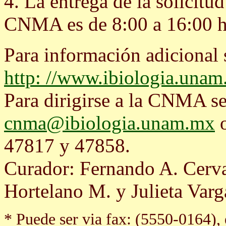
4. La entrega de la solicitud
CNMA es de 8:00 a 16:00 ho
Para información adicional
http: //www.ibiologia.una
Para dirigirse a la CNMA se
cnma@ibiologia.unam.mx
o
47817 y 47858.
Curador: Fernando A. Cerva
Hortelano M. y Julieta Varg
* Puede ser via fax: (5550-0164), 