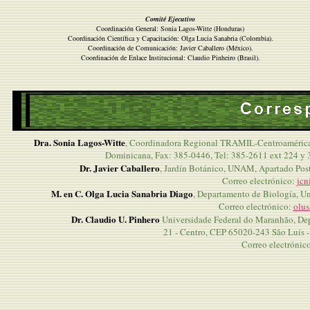
Comité Ejecutivo
Coordinación General: Sonia Lagos-Witte (Honduras)
Coordinación Científica y Capacitación: Olga Lucia Sanabria (Colombia).
Coordinación de Comunicación: Javier Caballero (México).
Coordinación de Enlace Institucional: Claudio Pinheiro (Brasil).
Dra. Sonia Lagos-Witte
, Coordinadora Regional TRAMIL-Centroamérica,
Dominicana, Fax: 385-0446, Tel: 385-2611 ext 224 y 
Dr. Javier Caballero
, Jardín Botánico, UNAM, Apartado Post
Correo electrónico:
jcn
M. en C. Olga Lucia Sanabria Diago
, Departamento de Biología, U
Correo electrónico:
olus
Dr. Claudio U. Pinhero
Universidade Federal do Maranhão, Dep
21 - Centro, CEP 65020-243 São Luís -
Correo electrónic