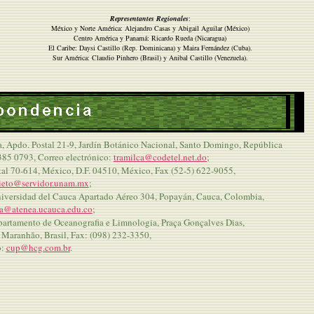
Representantes Regionales
:
México y Norte América: Alejandro Casas y Abigail Aguilar (México)
Centro América y Panamá: Ricardo Rueda (Nicaragua)
El Caribe: Daysi Castillo (Rep. Dominicana) y Maira Fernández (Cuba).
Sur América: Claudio Pinhero (Brasil) y Anibal Castillo (Venezuela).
 Apdo. Postal 21-9, Jardín Botánico Nacional, Santo Domingo, República
385 0793, Correo electrónico:
tramilca@codetel.net.do
;
al 70-614, México, D.F. 04510, México, Fax (52-5) 622-9055,
ieto@servidor.unam.mx
;
niversidad del Cauca Apartado Aéreo 304, Popayán, Cauca, Colombia,
a@atenea.ucauca.edu.co
;
artamento de Oceanografia e Limnologia, Praça Gonçalves Dias,
 Maranhão, Brasil, Fax: (098) 232-3350,
o:
cup@hcg.com.b
r
.