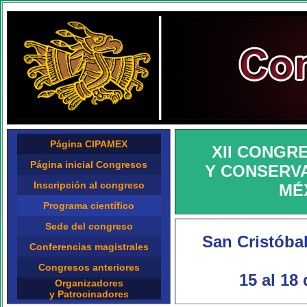
Página CIPAMEX
XII CONGR
Página inicial Congresos
Y CONSERVA
Inscripción al congreso
MÉ
Programa científico
Sede del congreso
San Cristóba
Conferencias magistrales
Congresos anteriores
15 al 18
Organizadores
y Patrocinadores