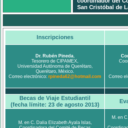
coordinador del C
San Cristóbal de 
Inscripciones
Dr. Rubén Pineda
,
Con
Tesorero de CIPAMEX,
Coor
Universidad Autónoma de Querétaro,
Querétaro, México.
Correo electrónico:
rpineda62@hotmail.com
Correo el
Becas de Viaje Estudiantil
Eva
(fecha límite: 23 de agosto 2013)
M. en C
M. en C. Dalia Elizabeth Ayala Islas,
Coordinadora del Comité de Becas
Coordinad