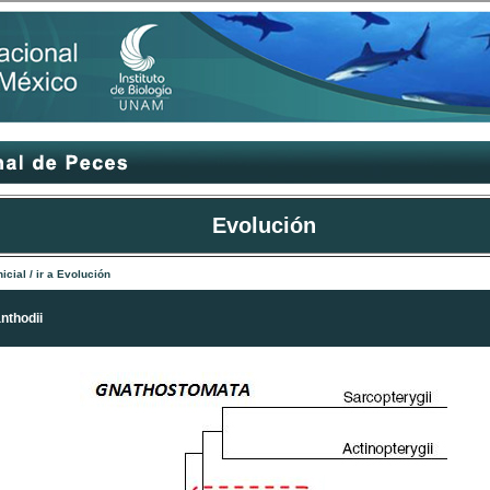
Evolución
nicial
/
ir a Evolución
nthodii