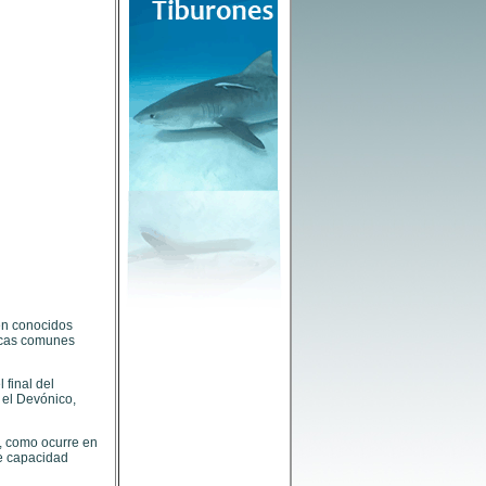
ién conocidos
ticas comunes
 final del
 el Devónico,
s, como ocurre en
de capacidad