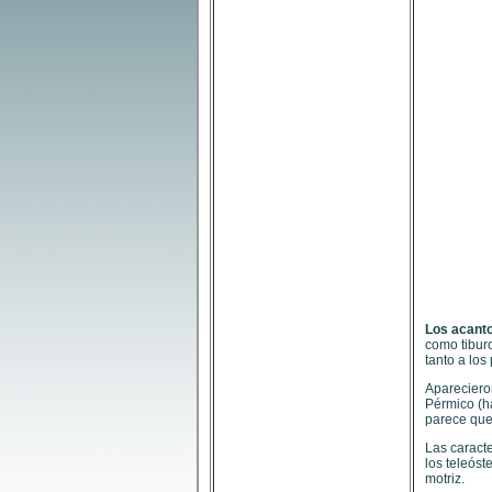
Los acant
como tibur
tanto a los
Aparecieron
Pérmico (h
parece que
Las caract
los teleóst
motriz.