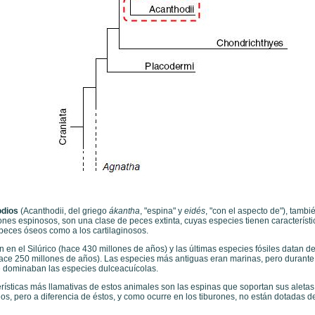
odios
(Acanthodii, del griego
ákantha
, "espina" y
eidés
, "con el aspecto de"), tamb
ones espinosos, son una clase de peces extinta, cuyas especies tienen caracterís
 peces óseos como a los cartilaginosos.
 en el Silúrico (hace 430 millones de años) y las últimas especies fósiles datan del
ace 250 millones de años). Las especies más antiguas eran marinas, pero durante
 dominaban las especies dulceacuícolas.
erísticas más llamativas de estos animales son las espinas que soportan sus aleta
eos, pero a diferencia de éstos, y como ocurre en los tiburones, no están dotadas 