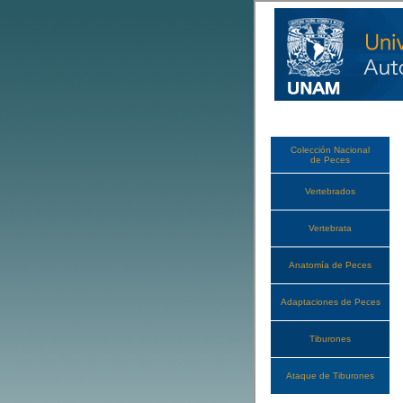
Colección Nacional
de Peces
Vertebrados
Vertebrata
Anatomía de Peces
Adaptaciones de Peces
Tiburones
Ataque de Tiburones